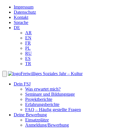
Impressum
Datenschutz
Kontakt
Sprache
DE
AR
EN
FR
PL
RU
ES
TR
Freiwilliges Soziales Jahr – Kultur
Dein FSJ
Was erwartet mich?
Seminare und Bildungstage
Projektberichte
Erfahrungsberichte
FAQ – Häufig gestellte Fragen
Deine Bewerbung
Einsatzplätze
Anmeldung/Bewerbung