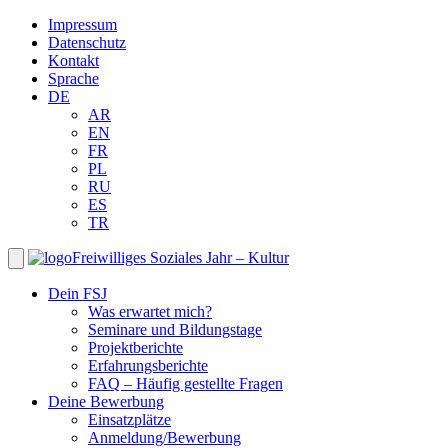
Impressum
Datenschutz
Kontakt
Sprache
DE
AR
EN
FR
PL
RU
ES
TR
Freiwilliges Soziales Jahr – Kultur
Dein FSJ
Was erwartet mich?
Seminare und Bildungstage
Projektberichte
Erfahrungsberichte
FAQ – Häufig gestellte Fragen
Deine Bewerbung
Einsatzplätze
Anmeldung/Bewerbung